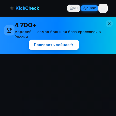
KickCheck
RU
1,902
4 700+
моделей — самая большая база кроссовок в
России
Проверить сейчас