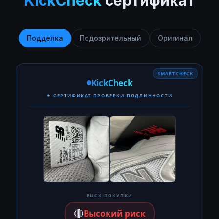
KickCheck
сертификат
Подделка
Подозрительный
Оригинал
SMART CHECK
KickCheck
✦ СЕРТИФИКАТ ПРОВЕРКИ ПОДЛИННОСТИ
РИСК ПОКУПКИ
🔴
Высокий риск